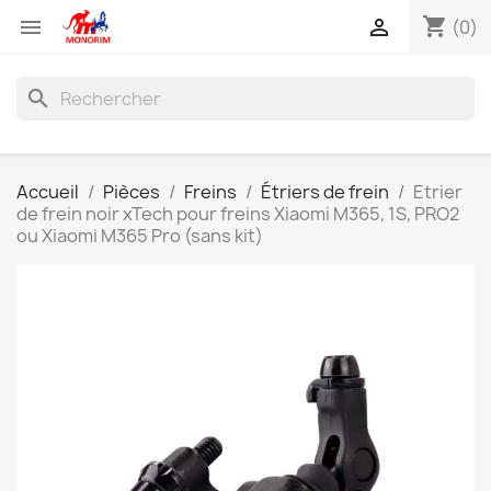
shopping_cart


(0)
search
Accueil
Pièces
Freins
Étriers de frein
Etrier
de frein noir xTech pour freins Xiaomi M365, 1S, PRO2
ou Xiaomi M365 Pro (sans kit)