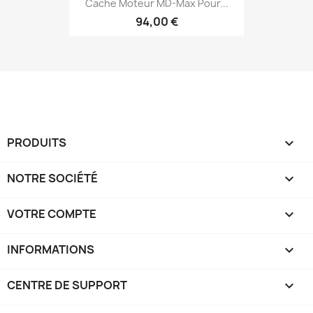
Cache Moteur MD-Max Pour...
94,00 €
PRODUITS

NOTRE SOCIÉTÉ

VOTRE COMPTE

INFORMATIONS
keyboard_arrow_down
CENTRE DE SUPPORT
