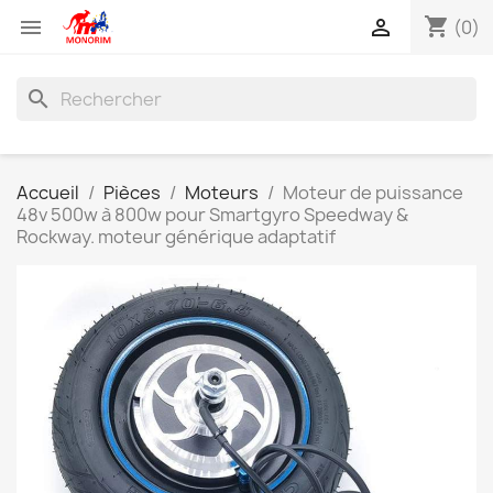
shopping_cart


(0)
search
Accueil
Pièces
Moteurs
Moteur de puissance
48v 500w à 800w pour Smartgyro Speedway &
Rockway. moteur générique adaptatif