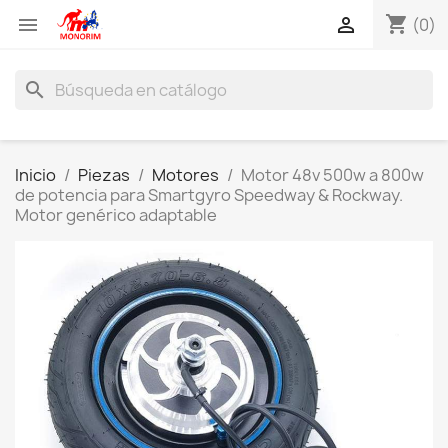
shopping_cart


(0)
search
Inicio
Piezas
Motores
Motor 48v 500w a 800w
de potencia para Smartgyro Speedway & Rockway.
Motor genérico adaptable