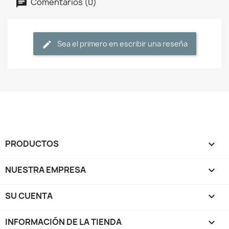
Comentarios (0)
Sea el primero en escribir una reseña
PRODUCTOS

NUESTRA EMPRESA

SU CUENTA

INFORMACIÓN DE LA TIENDA
keyboard_arrow_down