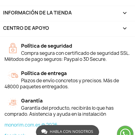
INFORMACIÓN DE LA TIENDA
keyboard_arrow_down
CENTRO DE APOYO

Política de seguridad
Compra segura con certificado de seguridad SSL.
Métodos de pago seguros: Paypal o 3D Secure.
Política de entrega
Plazos de envío concretos y precisos. Más de
48000 paquetes entregados.
Garantía
Garantía del producto, recibirás lo que has
comprado. Asistencia y ayuda en la instalación
monorim.com.es © 2026
HABLA CON NOSOTROS