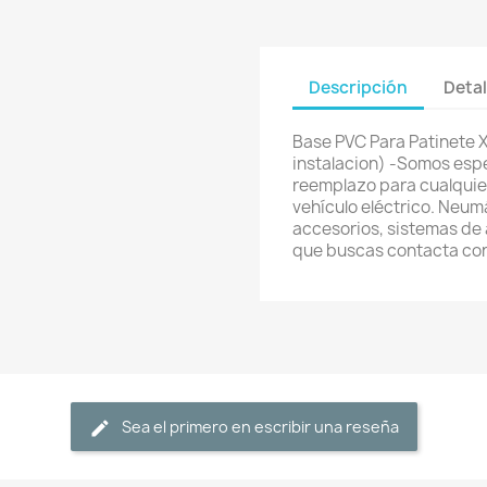
Descripción
Detal
Base PVC Para Patinete 
instalacion) -Somos espe
reemplazo para cualquier 
vehículo eléctrico. Neum
accesorios, sistemas de a
que buscas contacta co
Sea el primero en escribir una reseña