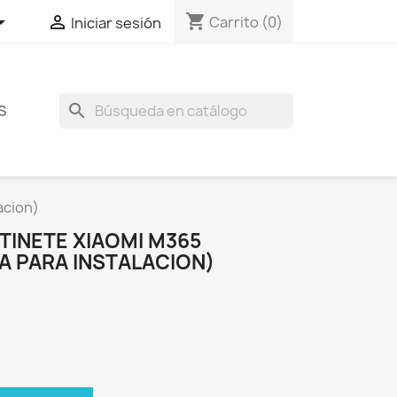
shopping_cart


Carrito
(0)
Iniciar sesión
search
S
acion)
TINETE XIAOMI M365
A PARA INSTALACION)