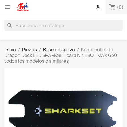
shopping_cart


(0)
search
Inicio
Piezas
Base de apoyo
Kit de cubierta
Dragon Deck LED SHARKSET para NINEBOT MAX G30
todos los modelos o similares