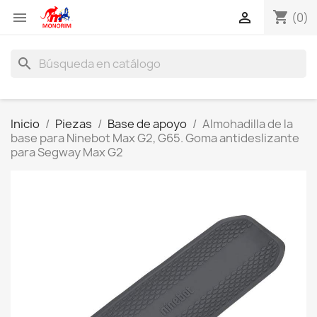
shopping_cart


(0)
search
Inicio
Piezas
Base de apoyo
Almohadilla de la
base para Ninebot Max G2, G65. Goma antideslizante
para Segway Max G2