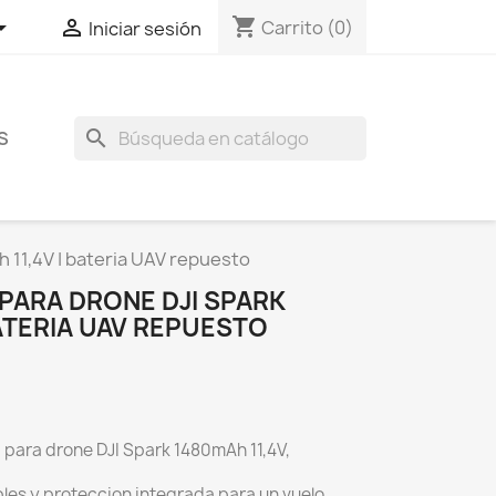
shopping_cart


Carrito
(0)
Iniciar sesión
search
S
h 11,4V | bateria UAV repuesto
 PARA DRONE DJI SPARK
BATERIA UAV REPUESTO
a para drone DJI Spark 1480mAh 11,4V,
bles y proteccion integrada para un vuelo