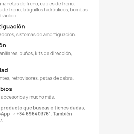
, manetas de freno, cables de freno,
 de freno, latiguillos hidráulicos, bombas
dráulico.
tiguación
dores, sistemas de amortiguación.
ión
anillares, puños, kits de dirección,
idad
ntes, retrovisores, patas de cabra.
mbios
 accesorios y mucho más.
l producto que buscas o tienes dudas,
App -> +34 696403761. También
e.