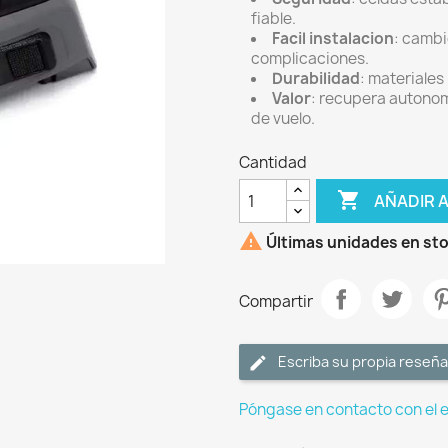
fiable.
Facil instalacion
: cambi
complicaciones.
Durabilidad
: materiales
Valor
: recupera autonom
de vuelo.
Cantidad

AÑADIR 

Últimas unidades en st
Compartir
Escriba su propia reseña
Póngase en contacto con el 