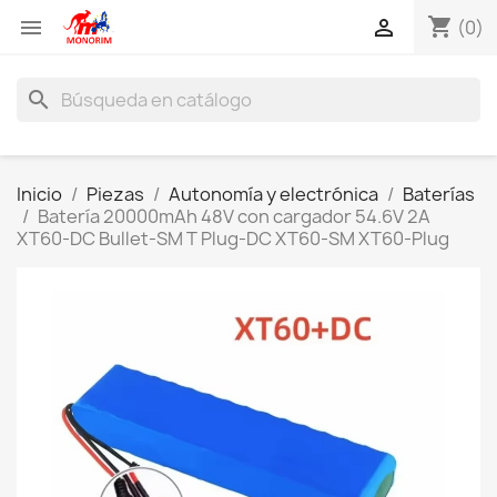
shopping_cart


(0)
search
Inicio
Piezas
Autonomía y electrónica
Baterías
Batería 20000mAh 48V con cargador 54.6V 2A
XT60-DC Bullet-SM T Plug-DC XT60-SM XT60-Plug