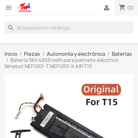
shopping_cart


(0)
search
Inicio
Piezas
Autonomía y electrónica
Baterías
Batería 36V 4650 mAh para patinete eléctrico
Ninebot NEF1001-T NEF1001-X AIR T15