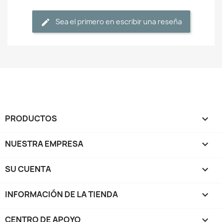
Sea el primero en escribir una reseña
PRODUCTOS

NUESTRA EMPRESA

SU CUENTA

INFORMACIÓN DE LA TIENDA
keyboard_arrow_down
CENTRO DE APOYO
