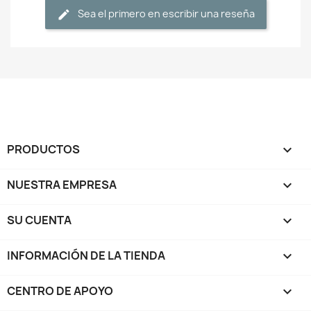
Sea el primero en escribir una reseña
PRODUCTOS

NUESTRA EMPRESA

SU CUENTA

INFORMACIÓN DE LA TIENDA
keyboard_arrow_down
CENTRO DE APOYO
