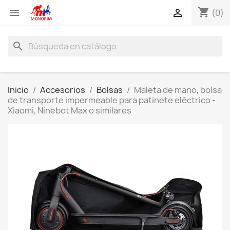
shopping_cart


(0)
search
Inicio
Accesorios
Bolsas
Maleta de mano, bolsa
de transporte impermeable para patinete eléctrico -
Xiaomi, Ninebot Max o similares