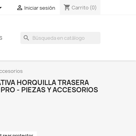
shopping_cart


Carrito
(0)
Iniciar sesión
search
S
accesorios
TIVA HORQUILLA TRASERA
PRO - PIEZAS Y ACCESORIOS
t rear protector