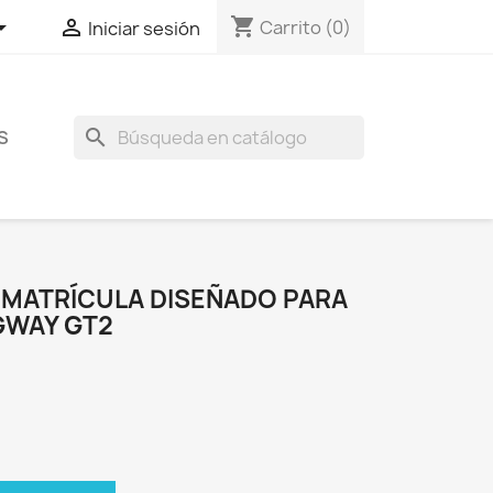
shopping_cart


Carrito
(0)
Iniciar sesión
search
S
 MATRÍCULA DISEÑADO PARA
GWAY GT2