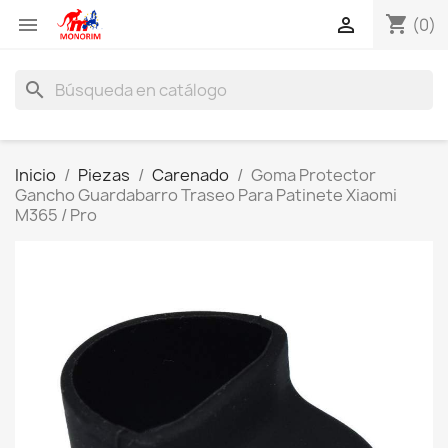
shopping_cart


(0)
search
Inicio
Piezas
Carenado
Goma Protector
Gancho Guardabarro Traseo Para Patinete Xiaomi
M365 / Pro