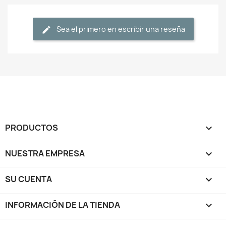
Sea el primero en escribir una reseña
PRODUCTOS

NUESTRA EMPRESA

SU CUENTA

INFORMACIÓN DE LA TIENDA
keyboard_arrow_down