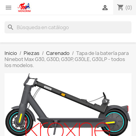
shopping_cart


(0)
search
Inicio
Piezas
Carenado
Tapa de la batería para
Ninebot Max G30, G30D, G30P, G30LE, G30LP - todos
los modelos.