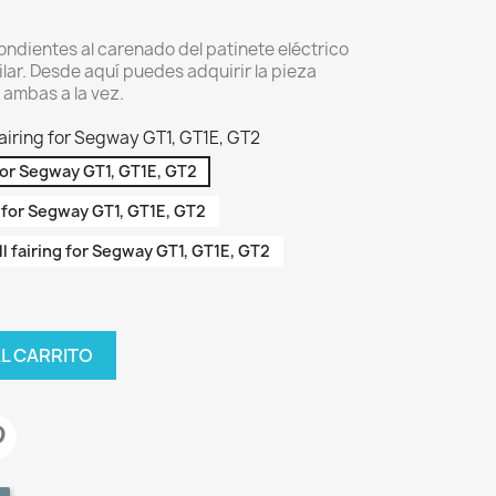
pondientes al carenado del patinete eléctrico
lar. Desde aquí puedes adquirir la pieza
 ambas a la vez.
 fairing for Segway GT1, GT1E, GT2
g for Segway GT1, GT1E, GT2
ng for Segway GT1, GT1E, GT2
ill fairing for Segway GT1, GT1E, GT2
AL CARRITO