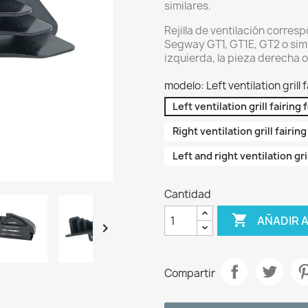
similares.
Rejilla de ventilación corres
Segway GT1, GT1E, GT2 o simi
izquierda, la pieza derecha o
modelo: Left ventilation grill
Left ventilation grill fairin
Right ventilation grill fairi
Left and right ventilation gr
Cantidad

AÑADIR 

Compartir