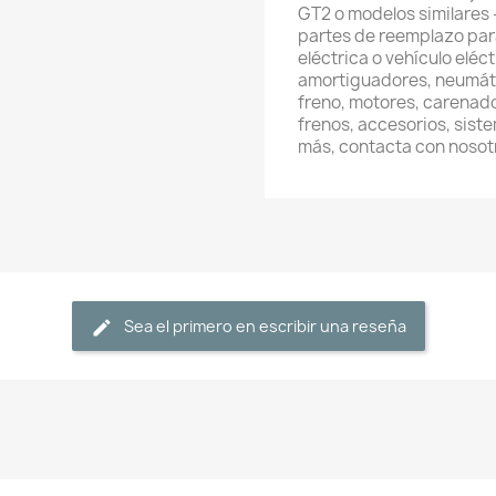
GT2 o modelos similares 
partes de reemplazo para
eléctrica o vehículo eléc
amortiguadores, neumátic
freno, motores, carenado
frenos, accesorios, sist
más, contacta con noso
Sea el primero en escribir una reseña