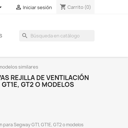
shopping_cart


Carrito
(0)
Iniciar sesión
search
S
 modelos similares
AS REJILLA DE VENTILACIÓN
 GT1E, GT2 O MODELOS
ión para Segway GT1, GT1E, GT2 o modelos