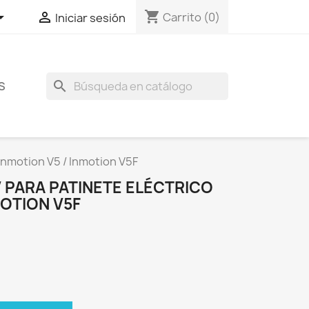
shopping_cart


Carrito
(0)
Iniciar sesión
search
S
Inmotion V5 / Inmotion V5F
 PARA PATINETE ELÉCTRICO
MOTION V5F