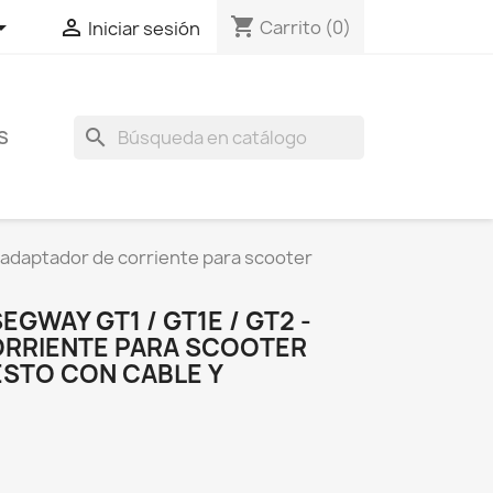
shopping_cart


Carrito
(0)
Iniciar sesión
search
S
 adaptador de corriente para scooter
GWAY GT1 / GT1E / GT2 -
ORRIENTE PARA SCOOTER
ESTO CON CABLE Y