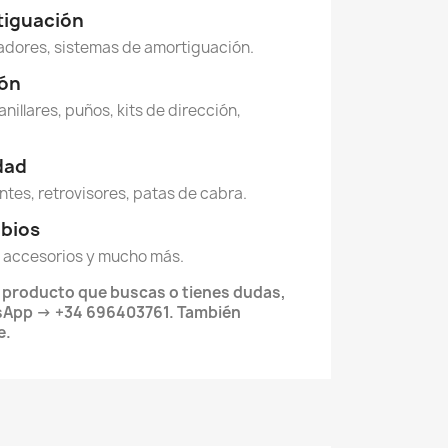
tiguación
dores, sistemas de amortiguación.
ión
anillares, puños, kits de dirección,
idad
ntes, retrovisores, patas de cabra.
mbios
 accesorios y mucho más.
l producto que buscas o tienes dudas,
sApp → +34 696403761. También
e.