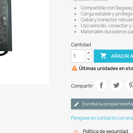
Compatible con Segway G
Carga estable y protegid
Cable y conector robust
Uso sencillo: conectar y
Materiales duraderos par
Cantidad

AÑADIR 

Últimas unidades en st
Compartir
Escriba su propia reseña
Póngase en contacto con el 
Política de seguridad