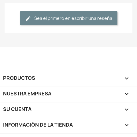
Sea el primero en escribir una reseña
PRODUCTOS

NUESTRA EMPRESA

SU CUENTA

INFORMACIÓN DE LA TIENDA
keyboard_arrow_down