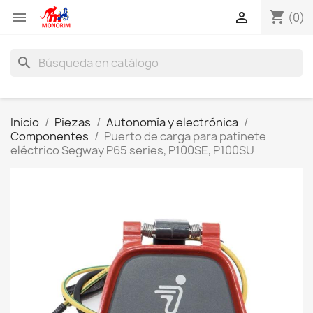
shopping_cart


(0)
search
Inicio
Piezas
Autonomía y electrónica
Componentes
Puerto de carga para patinete
eléctrico Segway P65 series, P100SE, P100SU