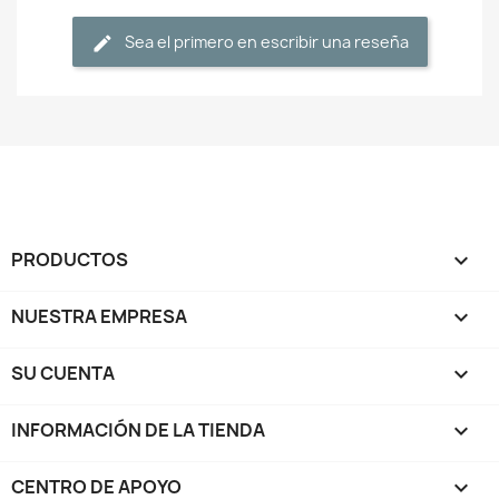
Sea el primero en escribir una reseña
PRODUCTOS

NUESTRA EMPRESA

SU CUENTA

INFORMACIÓN DE LA TIENDA
keyboard_arrow_down
CENTRO DE APOYO
