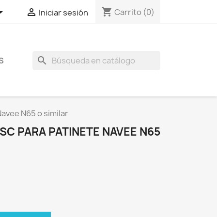
shopping_cart


Carrito
(0)
Iniciar sesión
search
S
avee N65 o similar
C PARA PATINETE NAVEE N65