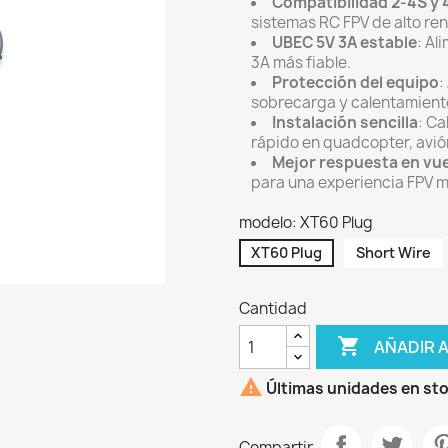
Compatibilidad 2-4S y 
sistemas RC FPV de alto re
UBEC 5V 3A estable
: Al
3A más fiable.
Protección del equipo
:
sobrecarga y calentamiento
Instalación sencilla
: C
rápido en quadcopter, avión
Mejor respuesta en vu
para una experiencia FPV 
modelo: XT60 Plug
XT60 Plug
Short Wire
Cantidad

AÑADIR 

Últimas unidades en st
Compartir