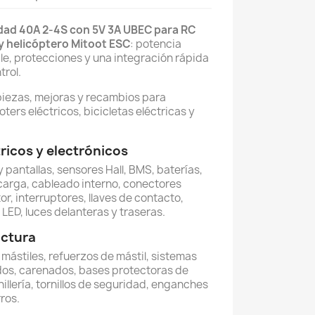
dad 40A 2-4S con 5V 3A UBEC para RC
y helicóptero Mitoot ESC
: potencia
le, protecciones y una integración rápida
trol.
piezas, mejoras y recambios para
oters eléctricos, bicicletas eléctricas y
icos y electrónicos
 pantallas, sensores Hall, BMS, baterías,
carga, cableado interno, conectores
or, interruptores, llaves de contacto,
LED, luces delanteras y traseras.
uctura
, mástiles, refuerzos de mástil, sistemas
dos, carenados, bases protectoras de
illería, tornillos de seguridad, enganches
ros.