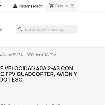
shopping_cart


Carrito
(0)
Iniciar sesión
search
S
-4S con 5V 3A UBEC para RC FPV
 VELOCIDAD 40A 2-4S CON
RC FPV QUADCOPTER, AVIÓN Y
OOT ESC