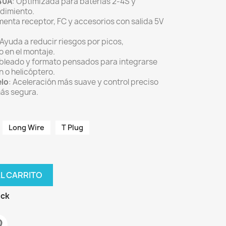
40A
: Optimizada para baterías 2-4S y
ndimiento.
imenta receptor, FC y accesorios con salida 5V
 Ayuda a reducir riesgos por picos,
 en el montaje.
ableado y formato pensados para integrarse
 o helicóptero.
elo
: Aceleración más suave y control preciso
más segura.
Long Wire
T Plug
AL CARRITO
ock