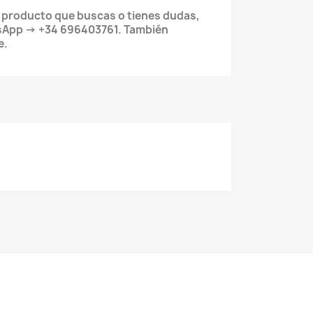
l producto que buscas o tienes dudas,
sApp → +34 696403761. También
e.