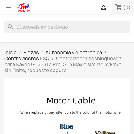
shopping_cart


(0)
search
Inicio
Piezas
Autonomía y electrónica
Controladores ESC
Controladora desbloqueada
para Navee GT3, GT3 Pro, GT3 Max o similar, 32km/h,
sin límite, repuesto seguro