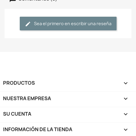
Sea el primero en escribir una reseña
PRODUCTOS

NUESTRA EMPRESA

SU CUENTA

INFORMACIÓN DE LA TIENDA
keyboard_arrow_down