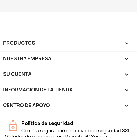
PRODUCTOS

NUESTRA EMPRESA

SU CUENTA

INFORMACIÓN DE LA TIENDA
keyboard_arrow_down
CENTRO DE APOYO

Política de seguridad
Compra segura con certificado de seguridad SSL.
Métodos de pago seguros: Paypal o 3D Secure.