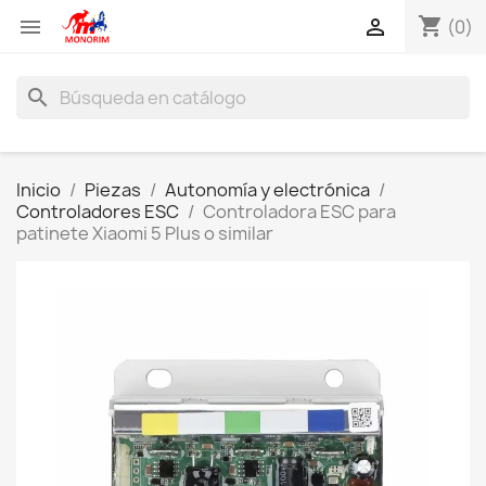
shopping_cart


(0)
search
Inicio
Piezas
Autonomía y electrónica
Controladores ESC
Controladora ESC para
patinete Xiaomi 5 Plus o similar