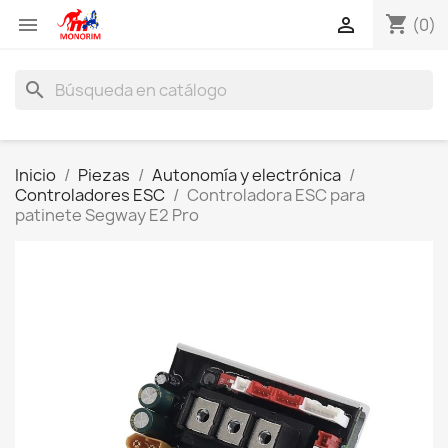
shopping_cart


(0)
search
Inicio
Piezas
Autonomía y electrónica
Controladores ESC
Controladora ESC para
patinete Segway E2 Pro