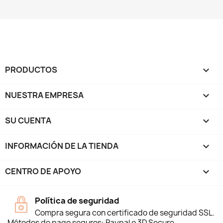
PRODUCTOS

NUESTRA EMPRESA

SU CUENTA

INFORMACIÓN DE LA TIENDA
keyboard_arrow_down
CENTRO DE APOYO

Política de seguridad
Compra segura con certificado de seguridad SSL.
Métodos de pago seguros: Paypal o 3D Secure.