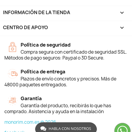
INFORMACIÓN DE LA TIENDA
keyboard_arrow_down
CENTRO DE APOYO

Política de seguridad
Compra segura con certificado de seguridad SSL.
Métodos de pago seguros: Paypal o 3D Secure.
Política de entrega
Plazos de envío concretos y precisos. Más de
48000 paquetes entregados.
Garantía
Garantía del producto, recibirás lo que has
comprado. Asistencia y ayuda en la instalación
monorim.com.es © 2026
HABLA CON NOSOTROS