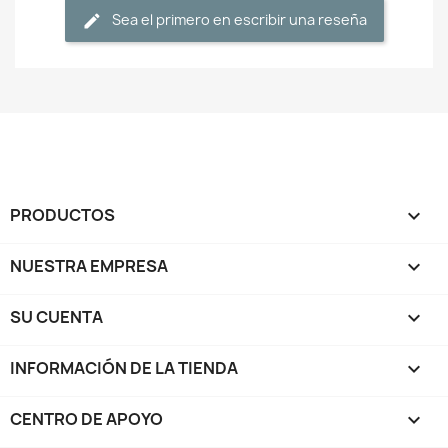
Sea el primero en escribir una reseña
PRODUCTOS

NUESTRA EMPRESA

SU CUENTA

INFORMACIÓN DE LA TIENDA
keyboard_arrow_down
CENTRO DE APOYO
