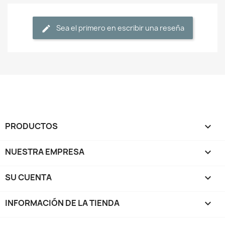
Sea el primero en escribir una reseña
PRODUCTOS

NUESTRA EMPRESA

SU CUENTA

INFORMACIÓN DE LA TIENDA
keyboard_arrow_down