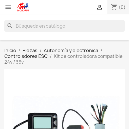
shopping_cart


(0)
search
Inicio
Piezas
Autonomía y electrónica
Controladores ESC
Kit de controladora compatible
24v / 36v