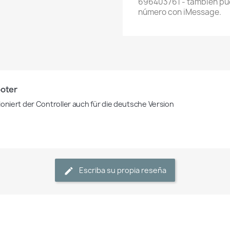
696403761 - también pue
número con iMessage.
oter 
ioniert der Controller auch für die deutsche Version 
Escriba su propia reseña