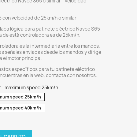
léctrico Navee S65 o similar - velocidad
 con velocidad de 25km/h o similar
laca lógica para patinete eléctrico Navee S65
ma de está controladora es de 25km/h.
roladora es la intermediaria entre los mandos,
 las señales enviadas desde los mandos y dirige
a el motor principal.
stos específicos para tu patinete eléctrico
encuentras en la web, contacta con nosotros.
er - maximum speed 25km/h
ximum speed 25km/h
ximum speed 40km/h
AL CARRITO