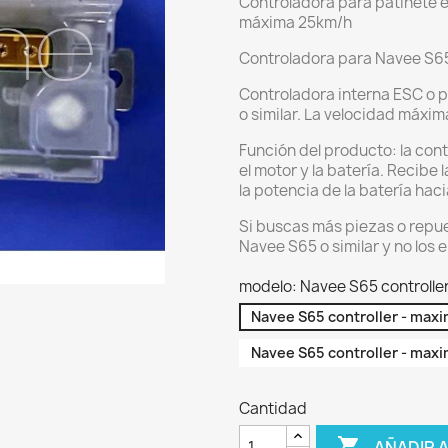
Controladora para patinete e
máxima 25km/h
Controladora para Navee S65
Controladora interna ESC o p
o similar. La velocidad máxi
Función del producto: la cont
el motor y la batería. Recibe
la potencia de la batería haci
Si buscas más piezas o repue
Navee S65 o similar y no los 
modelo: Navee S65 controll
Navee S65 controller - ma
Navee S65 controller - ma
Cantidad

AÑADIR 