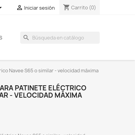
shopping_cart


Carrito
(0)
Iniciar sesión
search
S
ico Navee S65 o similar - velocidad máxima
RA PATINETE ELÉCTRICO
LAR - VELOCIDAD MÁXIMA