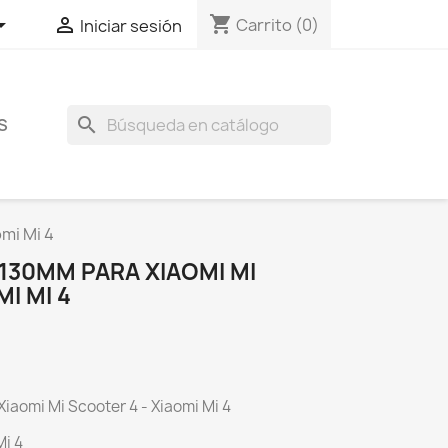
shopping_cart


Carrito
(0)
Iniciar sesión
search
S
mi Mi 4
130MM PARA XIAOMI MI
I MI 4
iaomi Mi Scooter 4 - Xiaomi Mi 4
Mi 4