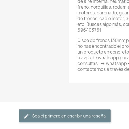
de aire interna, neumátic
freno, horquillas, rodami
motores, carenado, guard
de frenos, cable motor, 
etc. Buscas algo más, c
696403761
Disco de frenos 130mm pa
no has encontrado el pr
un producto en concreto
través de whatsapp para
consultas --> whatsapp
contactarnos a través d
Sea el primero en escribir una reseña