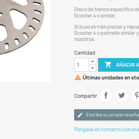
Disco de frenos específico d
Scooter 4 o similar.
Si buscas más piezas y repue
Scooter 4 o patinete similar 
nosotros.
Cantidad

AÑADIR 

Últimas unidades en st
Compartir
Escriba su propia reseña
Póngase en contacto con el 