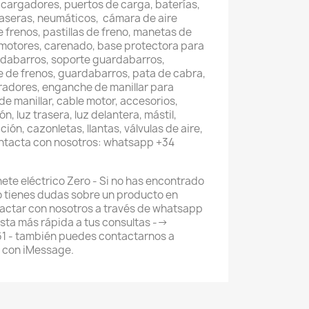
 cargadores, puertos de carga, baterías,
raseras, neumáticos, cámara de aire
e frenos, pastillas de freno, manetas de
 motores, carenado, base protectora para
rdabarros, soporte guardabarros,
te de frenos, guardabarros, pata de cabra,
leradores, enganche de manillar para
de manillar, cable motor, accesorios,
, luz trasera, luz delantera, mástil,
ión, cazonletas, llantas, válvulas de aire,
ontacta con nosotros: whatsapp +34
nete eléctrico Zero - Si no has encontrado
o tienes dudas sobre un producto en
actar con nosotros a través de whatsapp
ta más rápida a tus consultas -->
 - también puedes contactarnos a
 con iMessage.