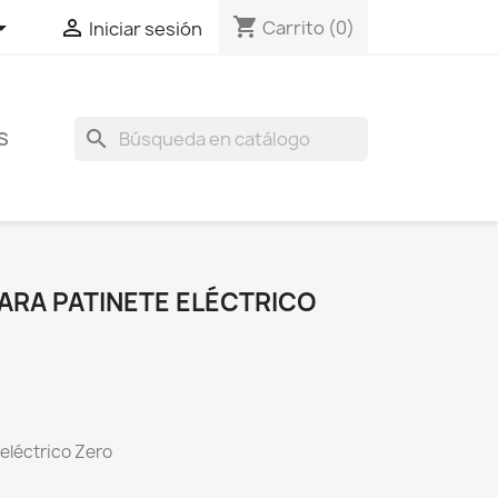
shopping_cart


Carrito
(0)
Iniciar sesión
search
S
ARA PATINETE ELÉCTRICO
 eléctrico Zero