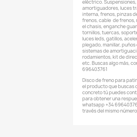
eléctrico. Suspensiones,
amortiguadores, luces t
interna, frenos, pinzas d
frenos, cable de frenos,
el chasis, enganche gua
tornillos, tuercas, sopor
luces leds, gatillos, ace
plegado, manillar, puños 
sistemas de amortiguación
rodamientos, kit de direcc
etc. Buscas algo más, c
696403761
Disco de freno para pati
el producto que buscas 
concreto tú puedes cont
para obtener una respues
whatsapp +34 696403761
través del mismo número