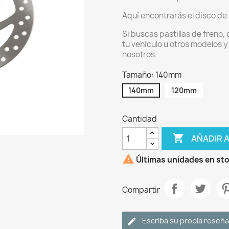
Aquí encontrarás el disco de
Si buscas pastillas de freno,
tu vehículo u otros modelos y
nosotros.
Tamaño: 140mm
140mm
120mm
Cantidad

AÑADIR 

Últimas unidades en st
Compartir
Escriba su propia reseña