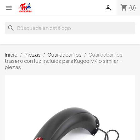
shopping_cart


(0)
search
Inicio
Piezas
Guardabarros
Guardabarros
trasero con luz incluida para Kugoo M4 o similar -
piezas