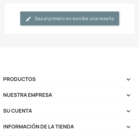
Sea el primero en escribir una reseña
PRODUCTOS

NUESTRA EMPRESA

SU CUENTA

INFORMACIÓN DE LA TIENDA
keyboard_arrow_down