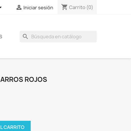
shopping_cart


Carrito
(0)
Iniciar sesión
search
S
BARROS ROJOS
AL CARRITO