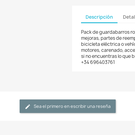
Descripción
Detal
Pack de guardabarros roj
mejoras, partes de reemp
bicicleta eléctrica o veh
motores, carenado, acces
si no encuentras lo que
+34 696403761
Sea el primero en escribir una reseña