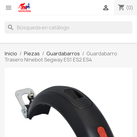
shopping_cart


(0)
search
Inicio
Piezas
Guardabarros
Guardabarro
Trasero Ninebot Segway ES1 ES2 ES4