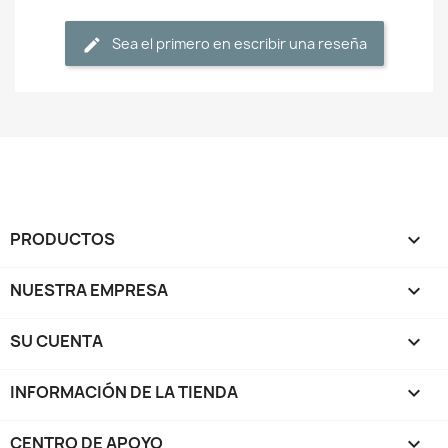
Sea el primero en escribir una reseña
PRODUCTOS

NUESTRA EMPRESA

SU CUENTA

INFORMACIÓN DE LA TIENDA
keyboard_arrow_down
CENTRO DE APOYO
