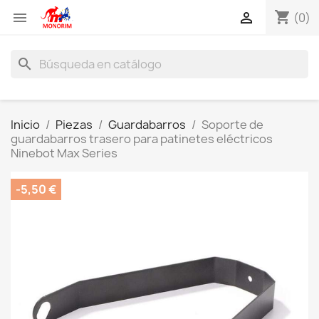
shopping_cart


(0)
search
Inicio
Piezas
Guardabarros
Soporte de
guardabarros trasero para patinetes eléctricos
Ninebot Max Series
-5,50 €