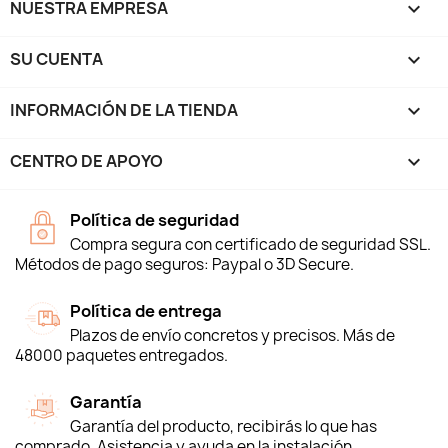
NUESTRA EMPRESA

SU CUENTA

INFORMACIÓN DE LA TIENDA
keyboard_arrow_down
CENTRO DE APOYO

Política de seguridad
Compra segura con certificado de seguridad SSL.
Métodos de pago seguros: Paypal o 3D Secure.
Política de entrega
Plazos de envío concretos y precisos. Más de
48000 paquetes entregados.
Garantía
Garantía del producto, recibirás lo que has
comprado. Asistencia y ayuda en la instalación