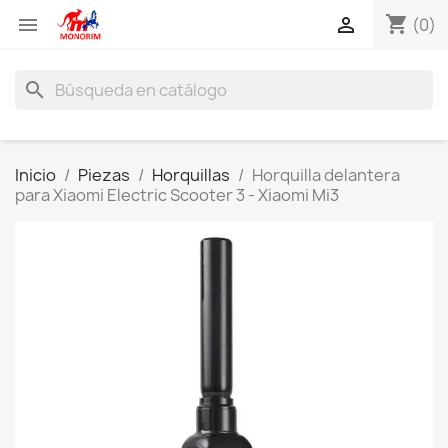
shopping_cart


(0)
search
Inicio
Piezas
Horquillas
Horquilla delantera
para Xiaomi Electric Scooter 3 - Xiaomi Mi3