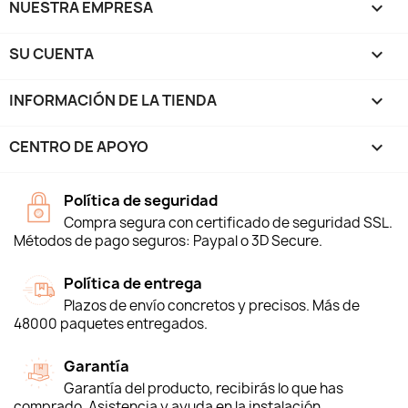
NUESTRA EMPRESA

SU CUENTA

INFORMACIÓN DE LA TIENDA
keyboard_arrow_down
CENTRO DE APOYO

Política de seguridad
Compra segura con certificado de seguridad SSL.
Métodos de pago seguros: Paypal o 3D Secure.
Política de entrega
Plazos de envío concretos y precisos. Más de
48000 paquetes entregados.
Garantía
Garantía del producto, recibirás lo que has
comprado. Asistencia y ayuda en la instalación