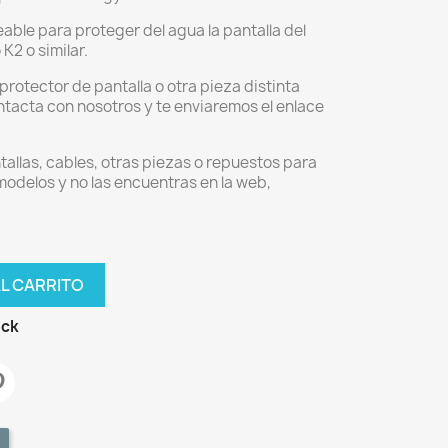
able para proteger del agua la pantalla del
K2 o similar.
 protector de pantalla o otra pieza distinta
tacta con nosotros y te enviaremos el enlace
allas, cables, otras piezas o repuestos para
 modelos y no las encuentras en la web,
AL CARRITO
ock