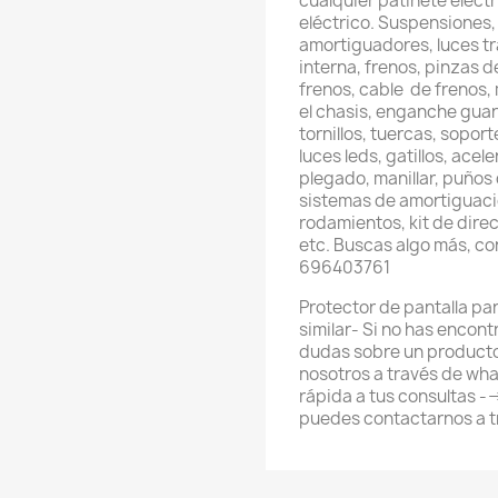
cualquier patinete eléctri
eléctrico. Suspensiones,
amortiguadores, luces t
interna, frenos, pinzas d
frenos, cable de frenos,
el chasis, enganche gua
tornillos, tuercas, sopor
luces leds, gatillos, ace
plegado, manillar, puños 
sistemas de amortiguación
rodamientos, kit de direcc
etc. Buscas algo más, c
696403761
Protector de pantalla pa
similar- Si no has encon
dudas sobre un producto
nosotros a través de wh
rápida a tus consultas 
puedes contactarnos a t