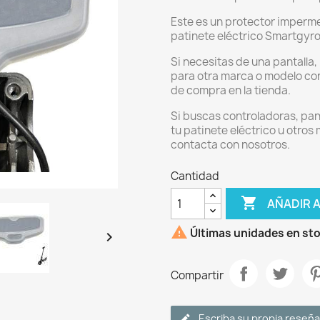
Este es un protector imperme
patinete eléctrico Smartgyro 
Si necesitas de una pantalla,
para otra marca o modelo con
de compra en la tienda.
Si buscas controladoras, pant
tu patinete eléctrico u otros
contacta con nosotros.
Cantidad

AÑADIR 

Últimas unidades en st

Compartir
Escriba su propia reseña