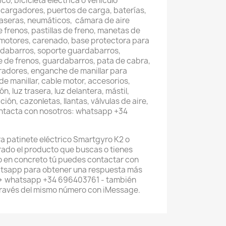
co, bicicleta eléctrica o vehículo
 cargadores, puertos de carga, baterías,
raseras, neumáticos, cámara de aire
e frenos, pastillas de freno, manetas de
 motores, carenado, base protectora para
rdabarros, soporte guardabarros,
te de frenos, guardabarros, pata de cabra,
leradores, enganche de manillar para
de manillar, cable motor, accesorios,
, luz trasera, luz delantera, mástil,
ión, cazonletas, llantas, válvulas de aire,
ontacta con nosotros: whatsapp +34
ra patinete eléctrico Smartgyro K2 o
trado el producto que buscas o tienes
 en concreto tú puedes contactar con
atsapp para obtener una respuesta más
--> whatsapp +34 696403761 - también
ravés del mismo número con iMessage.