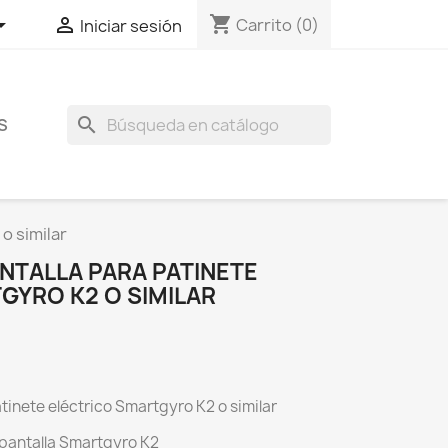
shopping_cart


Carrito
(0)
Iniciar sesión
search
S
o similar
NTALLA PARA PATINETE
GYRO K2 O SIMILAR
tinete eléctrico Smartgyro K2 o similar
pantalla Smartgyro K2