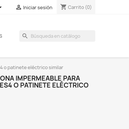
shopping_cart


Carrito
(0)
Iniciar sesión
search
S
 o patinete eléctrico similar
ICONA IMPERMEABLE PARA
, ES4 O PATINETE ELÉCTRICO