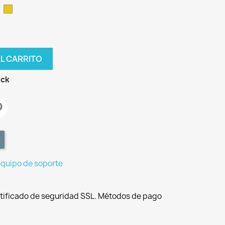
a
zul
Amarillo
AL CARRITO
ock
equipo de soporte
tificado de seguridad SSL. Métodos de pago