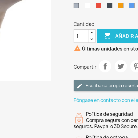
Blanco
Rojo
Negro
Naranj
A
Gris
Cantidad

AÑADIR 

Últimas unidades en st
Compartir
Escriba su propia reseña
Póngase en contacto con el 
Política de seguridad
Compra segura con cer
seguros: Paypal o 3D Secure.
Política de entrega