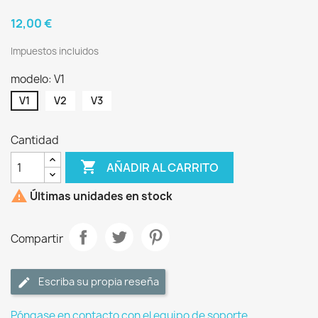
12,00 €
Impuestos incluidos
modelo: V1
V1
V2
V3
Cantidad

AÑADIR AL CARRITO

Últimas unidades en stock
Compartir
Escriba su propia reseña
Póngase en contacto con el equipo de soporte