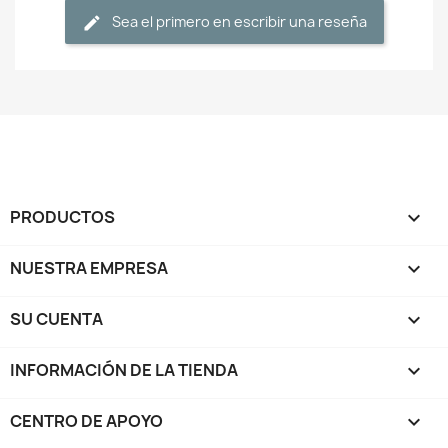
Sea el primero en escribir una reseña
PRODUCTOS

NUESTRA EMPRESA

SU CUENTA

INFORMACIÓN DE LA TIENDA
keyboard_arrow_down
CENTRO DE APOYO
