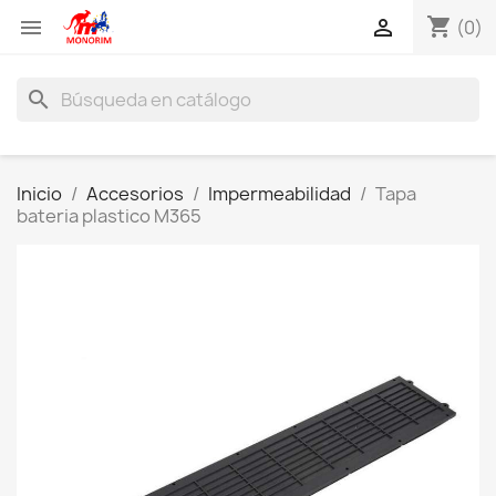
shopping_cart


(0)
search
Inicio
Accesorios
Impermeabilidad
Tapa
bateria plastico M365