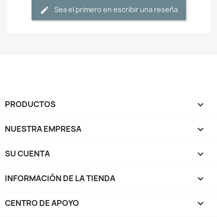
Sea el primero en escribir una reseña
PRODUCTOS

NUESTRA EMPRESA

SU CUENTA

INFORMACIÓN DE LA TIENDA
keyboard_arrow_down
CENTRO DE APOYO
