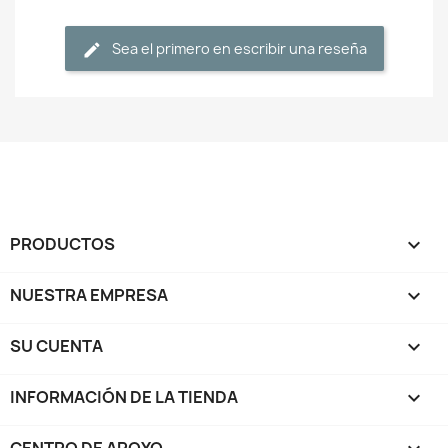
Sea el primero en escribir una reseña
PRODUCTOS

NUESTRA EMPRESA

SU CUENTA

INFORMACIÓN DE LA TIENDA
keyboard_arrow_down