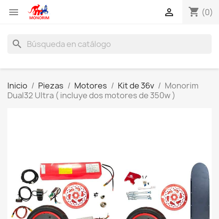
shopping_cart


(0)
search
Inicio
Piezas
Motores
Kit de 36v
Monorim
Dual32 Ultra ( incluye dos motores de 350w )