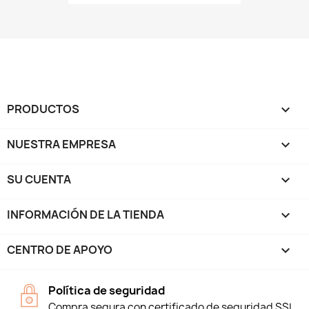
PRODUCTOS

NUESTRA EMPRESA

SU CUENTA

INFORMACIÓN DE LA TIENDA
keyboard_arrow_down
CENTRO DE APOYO

Política de seguridad
Compra segura con certificado de seguridad SSL.