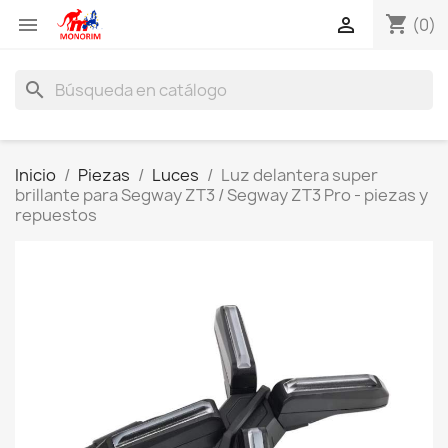
shopping_cart


(0)
search
Inicio
Piezas
Luces
Luz delantera super
brillante para Segway ZT3 / Segway ZT3 Pro - piezas y
repuestos