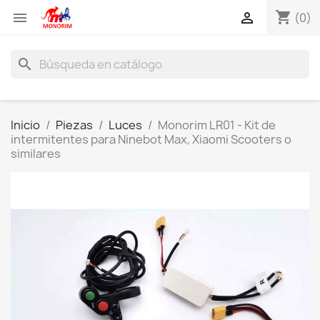
shopping_cart


(0)
search
Inicio
Piezas
Luces
Monorim LR01 - Kit de
intermitentes para Ninebot Max, Xiaomi Scooters o
similares