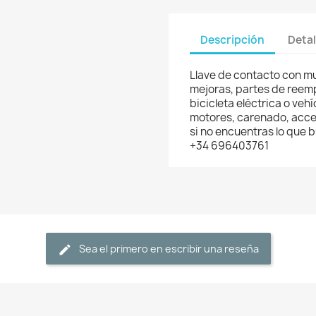
Descripción
Detal
Llave de contacto con mu
mejoras, partes de reemp
bicicleta eléctrica o veh
motores, carenado, acces
si no encuentras lo que
+34 696403761
Sea el primero en escribir una reseña