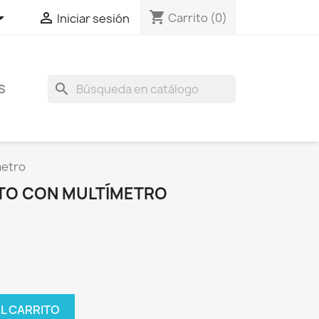
shopping_cart


Carrito
(0)
Iniciar sesión
search
S
metro
TO CON MULTÍMETRO
AL CARRITO