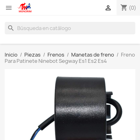
shopping_cart


(0)
search
Inicio
Piezas
Frenos
Manetas de freno
Freno
Para Patinete Ninebot Segway Es1 Es2 Es4