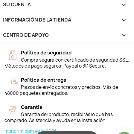
SU CUENTA

INFORMACIÓN DE LA TIENDA
keyboard_arrow_down
CENTRO DE APOYO

Política de seguridad
Compra segura con certificado de seguridad SSL.
Métodos de pago seguros: Paypal o 3D Secure.
Política de entrega
Plazos de envío concretos y precisos. Más de
48000 paquetes entregados.
Garantía
Garantía del producto, recibirás lo que has
comprado. Asistencia y ayuda en la instalación
monorim.com.es © 2026