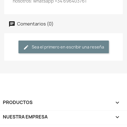
nosotros: whatsapp +34 696403761
Comentarios (0)
Sea el primero en escribir una reseña
PRODUCTOS

NUESTRA EMPRESA
