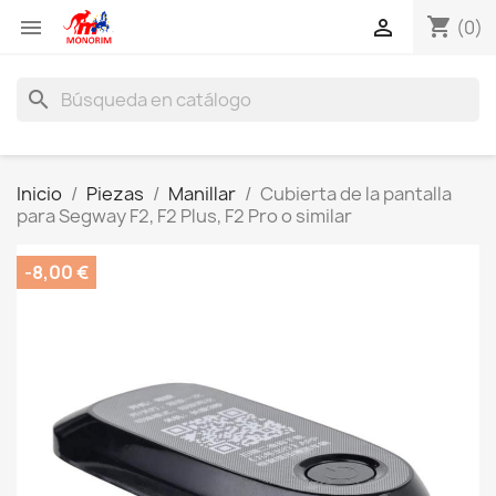
shopping_cart


(0)
search
Inicio
Piezas
Manillar
Cubierta de la pantalla
para Segway F2, F2 Plus, F2 Pro o similar
-8,00 €